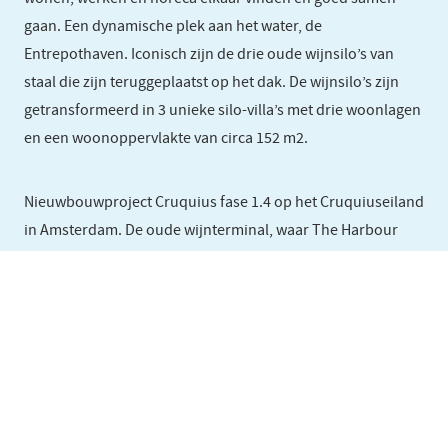
gaan. Een dynamische plek aan het water, de
Entrepothaven. Iconisch zijn de drie oude wijnsilo’s van
staal die zijn teruggeplaatst op het dak. De wijnsilo’s zijn
getransformeerd in 3 unieke silo-villa’s met drie woonlagen
en een woonoppervlakte van circa 152 m2.
Nieuwbouwproject Cruquius fase 1.4 op het Cruquiuseiland
in Amsterdam. De oude wijnterminal, waar The Harbour
Club gevestigd is, transformeert tot een unieke plek om te
wonen. Het complex bestaat uit 89 woningen. Een plek waar
wonen, werken en horeca elkaar vinden en goed samen
gaan. Een dynamische plek aan het water, de
Entrepothaven. Iconisch zijn de drie oude wijnsilo’s van
staal die zijn teruggeplaatst op het dak. De wijnsilo’s zijn
getransformeerd in 3 unieke silo-villa’s met drie woonlagen