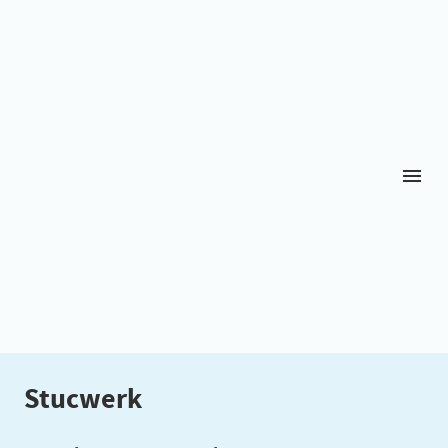
Deze website maakt gebruik van cookies
Deze website gebruikt cookies, anoniem en enkel voor het meten
van aantal bezoekers. Door gebruik te maken van deze website,
geef je aan akkoord te zijn met het gebruik van cookies.
Sluiten
Stucwerk